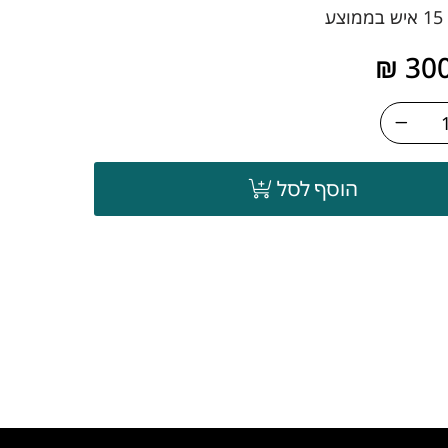
ע
₪
30
הוסף לסל