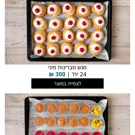
מגש סברינות מיני
24 יח' |
300
₪
לצפייה במוצר