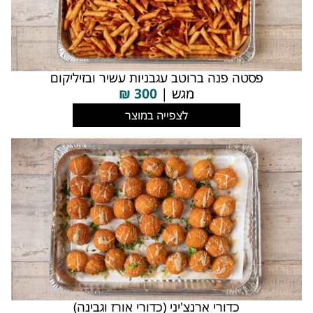
פסטה פנה ברוטב עגבניות עשיר ובזיליקום
מגש |
300
₪
לצפייה במוצר
כדורי ארנצ'יני (כדורי אורז וגבינה)