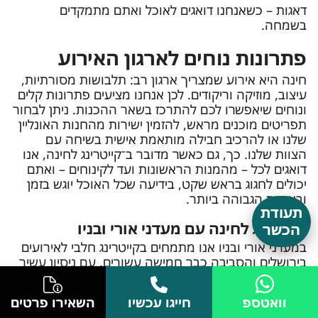
דאגות – כשאנחנו דואגים לאוכל ואתם מתמקדים
בשמחה.
פתרונות נוחים לארגון האירוע
חינה היא אירוע שמצריך ארגון רב: תלבושות מסורתיות,
עיצוב, מוזיקה וריקודים. לכן אנחנו מציעים פתרונות קלים
ונוחים שיאפשרו לכם להתרכז בשאר ההכנות. ניתן לבחור
תפריטים מוכנים מראש, להזמין ישירות מהחנות האונליין
שלנו או להרכיב חבילה מותאמת אישית בשיחה עם
הצוות שלנו. כך, גם כאשר מדובר ב־קייטרינג לחינה, אנו
דואגים לכל – מהמנות הראשונות ועד לקינוחים – ואתם
יכולים לחגוג בראש שקט, בידיעה שכל האוכל יוגש בזמן
ובאיכות הגבוהה ביותר.
תעודת
קייטרינג לחינה עם מעדני אורי ובניו
הכשר
במעדני אורי ובניו אנו מתמחים בקייטרינג חלבי לאירועים
בירושלים והסביבה כבר חמישה עשורים, עם ניסיון עשיר
באלפי אירועים. אנו יושבים בלב שוק מחנה יהודה המוכר,
ומציעים קייטרינג כשר למהדרין, עם שירות אישי ומחירים
וואטספ
חייגו עכשיו
השאירו פרטים
הוגנים. ההתמחות שלנו באירועי חינה מאפשרת לנו