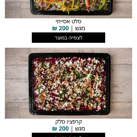
סלט אסייתי
מגש |
200
₪
לצפייה במוצר
קרפציו סלק
מגש |
200
₪